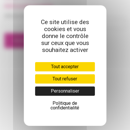
CHAMBRE
ET CONFORT
PERTE DU MOT DE PASSE
Adresse email
INCONTINENCE
Ce site utilise des
cookies et vous
donne le contrôle
MOBILITÉ
sur ceux que vous
souhaitez activer
ORTHOPÉDIE
ET CHAUSSURES
PUÉRICULTURE
Tout accepter
Tout refuser
SALLE DE BAIN
ET HYGIÈNE
Personnaliser
SANTÉ
Politique de
confidentialité
PARA
PHARMACIE