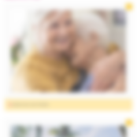
CHAMBRE
ET CONFORT
INCONTINENCE
MOBILITÉ
ORTHOPÉDIE
ET CHAUSSURES
PUÉRICULTURE
SALLE DE BAIN
ET HYGIÈNE
SANTÉ
AIDES AU QUOTIDIEN
PARA
PHARMACIE