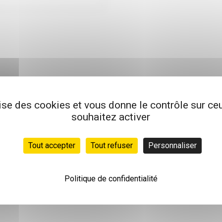
lise des cookies et vous donne le contrôle sur c
souhaitez activer
Tout accepter
Tout refuser
Personnaliser
Politique de confidentialité