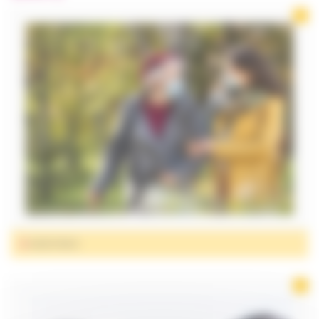
CHAMBRE
ET CONFORT
INCONTINENCE
MOBILITÉ
ORTHOPÉDIE
ET CHAUSSURES
PUÉRICULTURE
SALLE DE BAIN
ET HYGIÈNE
SANTÉ
ASSISTANCE
PARA
PHARMACIE