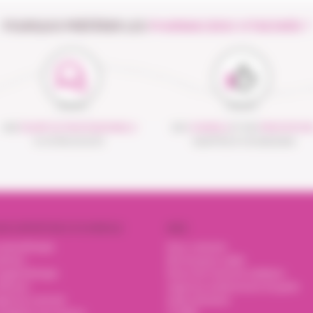
POURQUOI PRÉFÉRER LES
PHARMACIENS VITADOMÎA ?
UNE
ÉQUIPE DE PROFESSIONNELS
DES
CONSEILS
ET DES
PRESTATION
À VOTRE ÉCOUTE
ADAPTÉS À VOS BESOINS
OS EXPERTISES À DOMICILE
AIDE
nsulinothérapie
Nous contacter
trition
Mot de passe oublié
xygénothérapie
Renvoi de l'email de validation
erfusion
Urgences et pharmacies de garde
pnée du sommeil
Guide utilisateur