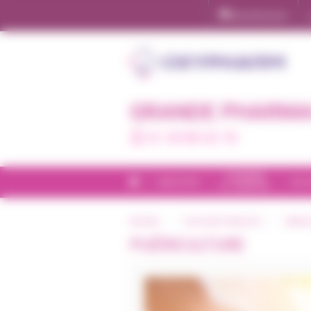
Panneau de gestion des cookies
Ma pharmacie
GRANDE PHARMA
01 39 89 02 70
CHAMBRE
BIEN-ÊTRE
INCO
ET CONFORT
ACCUEIL
TOUS NOS PRODUITS
CATAL
PUÉRICULTURE