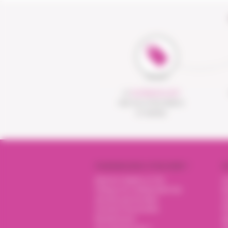
LE
CLICK&COLLECT
UNE SOLUTION SIMPLE
ET RAPIDE
PHARMACIENS VITADOMÎA ?
N
Mentions légales et CGU
I
Politique de confidentialité des
Nu
données personnelles
O
Données Personnelles
P
Ma pharmacie
A