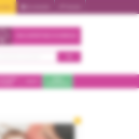
oduits
Se connecter
S'inscrire
NOS EXPERTISES À DOMICILE
 DE BAIN
PARA
SANTÉ
HYGIÈNE
PHARMACIE