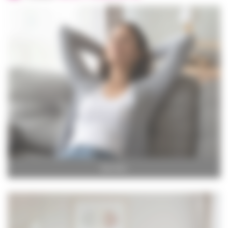
CHAMBRE
ET CONFORT
INCONTINENCE
MOBILITÉ
ORTHOPÉDIE
ET CHAUSSURES
PUÉRICULTURE
SALLE DE BAIN
ET HYGIÈNE
SANTÉ
Bien-être
PARA
PHARMACIE