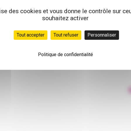
lise des cookies et vous donne le contrôle sur c
souhaitez activer
Tout accepter
Tout refuser
Personnaliser
Politique de confidentialité