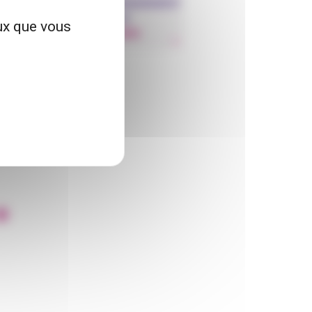
eux que vous