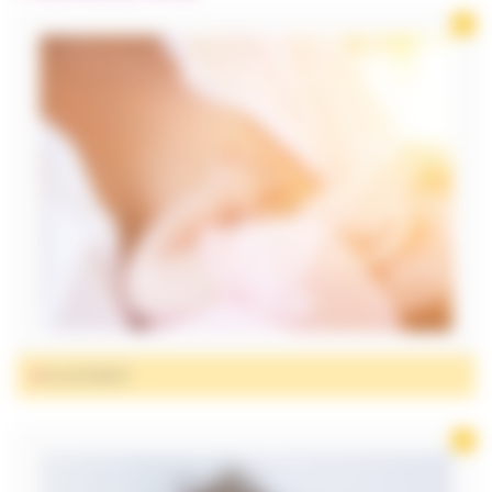
CHAMBRE
ET CONFORT
INCONTINENCE
MOBILITÉ
ORTHOPÉDIE
ET CHAUSSURES
PUÉRICULTURE
SALLE DE BAIN
ET HYGIÈNE
SANTÉ
ALLAITEMENT
PARA
PHARMACIE