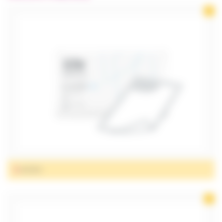
CHAMBRE
ET CONFORT
INCONTINENCE
MOBILITÉ
ORTHOPÉDIE
ET CHAUSSURES
PUÉRICULTURE
SALLE DE BAIN
ET HYGIÈNE
SANTÉ
ALÈSES
PARA
PHARMACIE