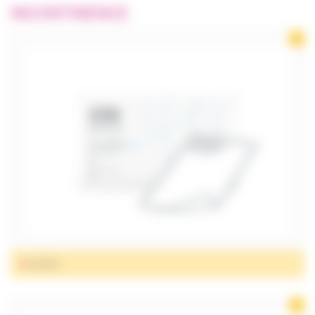
BIEN-ÊTRE
INCONTINENCE
CHAMBRE
ET CONFORT
INCONTINENCE
MOBILITÉ
ORTHOPÉDIE
ET CHAUSSURES
PUÉRICULTURE
SALLE DE BAIN
ET HYGIÈNE
SANTÉ
ALÈSES
PARA
PHARMACIE