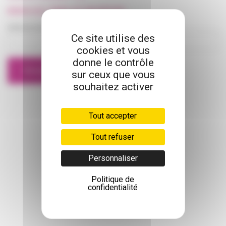
CHAMBRE
ET CONFORT
RENVOI DE L'EMAIL DE VALIDATION
Adresse email
INCONTINENCE
Ce site utilise des
cookies et vous
donne le contrôle
MOBILITÉ
sur ceux que vous
souhaitez activer
ORTHOPÉDIE
ET CHAUSSURES
PUÉRICULTURE
Tout accepter
Tout refuser
SALLE DE BAIN
ET HYGIÈNE
Personnaliser
SANTÉ
Politique de
confidentialité
PARA
PHARMACIE