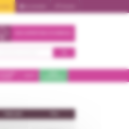
oduits
Se connecter
S'inscrire
NOS EXPERTISES À DOMICILE
 DE BAIN
PARA
SANTÉ
HYGIÈNE
PHARMACIE
Fabricant
Prix