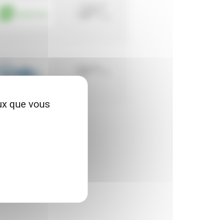
À partir de
14
€75
TTC
23
€70
TTC
eux que vous