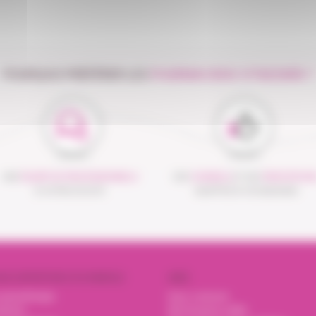
POURQUOI PRÉFÉRER LES
PHARMACIENS VITADOMÎA ?
UNE
ÉQUIPE DE PROFESSIONNELS
DES
CONSEILS
ET DES
PRESTATION
À VOTRE ÉCOUTE
ADAPTÉS À VOS BESOINS
OS EXPERTISES À DOMICILE
AIDE
nsulinothérapie
Nous contacter
trition
Mot de passe oublié