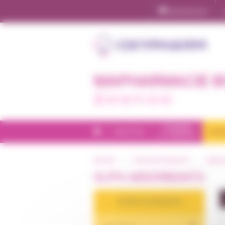
Panneau de gestion des cookies
Ma pharmacie
MAPHARMACIE B
05 56 91 65 42
CHAMBRE
BIEN-ÊTRE
INCO
ET CONFORT
ACCUEIL
TOUS NOS PRODUITS
CATAL
SLIPS ABSORBANTS
FILTRER LES PRODUITS