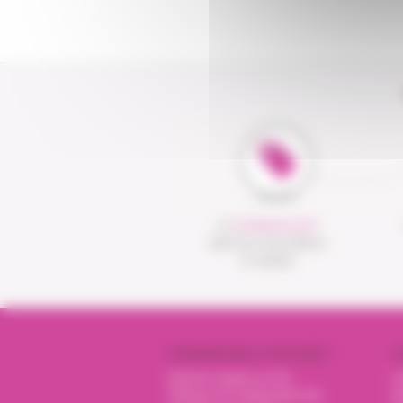
LE
CLICK&COLLECT
UNE SOLUTION SIMPLE
ET RAPIDE
PHARMACIENS VITADOMÎA ?
N
Mentions légales et CGU
I
Politique de confidentialité des
Nu