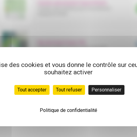
Culottes absorbantes SupremPants
Culottes absorbantes pour incontinence
moyenne à forte
Slip absorbant Super XXL
Change Soffisof air dry super size XXL
lise des cookies et vous donne le contrôle sur c
souhaitez activer
Tout accepter
Tout refuser
Personnaliser
Politique de confidentialité