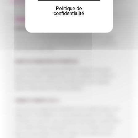
MONTE-ESCALIERS EXTÉRIEURS
(EN SAVOIR PLUS)
Politique de
confidentialité
FINANCEMENT
MODALITÉS DE CRÉDIT
Grâce à son partenariat avec un établissement de crédit,
Stannah est en mesure de vous proposer des modalités à
des taux très attractifs.
AIDES AU MAINTIEN À DOMICILE
Vous pourrez également bénéficier d’aides financières
auprès de divers organismes, sous certaines conditions :
Mouvement Pact Arim pour l’Amélioration de l’Habitat,
Agence Nationale de l’Habitat (ANAH)…
CRÉDIT D’IMPÔT 25 %*
Vous pouvez également bénéficier d’un crédit d’impôt : les
dépenses d’installation ou de remplacement d’un monte-
escaliers au sein de votre résidence principale ouvrent droit
à un crédit d’impôt équivalent à 25 % du montant. Si vous
êtes non imposable, le Trésor Public vous adressera un