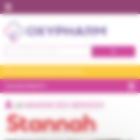
Panneau de gestion des cookies
Nos expertises à domicile
Qui sommes nous ?
Tous nos produits
Se connecter
JE CHOISIS MA PHARMACIE VITADOMÎA
S'inscrire
TOUS NOS PRODUITS
BIEN-ÊTRE
LA
MAISON DES SERVICES
CHAMBRE
ET CONFORT
INCONTINENCE