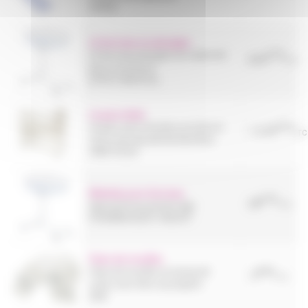
SISSEL
Lit berceau en plexiglas
€70
Lit berceau plexiglas de maternité
654
TTC
pour nourrisson
SOTEC MEDICAL
Lit parc bébé
€15
Lit parc avec fonction proclive et
1 575
TTC
verrou de sécurité de barrières.
HMS VILGO
Matelas pour berceau
€75
28
Approprié au premier âge.
TTC
PHARMAOUEST INDUST
Paire de moufles
€45
Paire de moufles en jersey de
5
TTC
coton avec liens au poignet
DbB