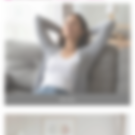
CHAMBRE
ET CONFORT
INCONTINENCE
MOBILITÉ
ORTHOPÉDIE
ET CHAUSSURES
PUÉRICULTURE
SALLE DE BAIN
ET HYGIÈNE
SANTÉ
Bien-être
PARA
PHARMACIE