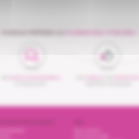
POURQUOI PRÉFÉRER LES
PHARMACIENS VITADOMÎA ?
UNE
ÉQUIPE DE PROFESSIONNELS
DES
CONSEILS
ET DES
PRESTATION
À VOTRE ÉCOUTE
ADAPTÉS À VOS BESOINS
OS EXPERTISES À DOMICILE
AIDE
nsulinothérapie
Nous contacter
trition
Mot de passe oublié