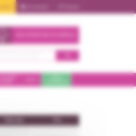
oduits
Se connecter
S'inscrire
NOS EXPERTISES À DOMICILE
 DE BAIN
PARA
SANTÉ
HYGIÈNE
PHARMACIE
Fabricant
Prix