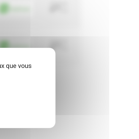
À partir de
6
€05
TTC
À partir de
6
€50
TTC
eux que vous