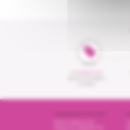
LE
CLICK&COLLECT
UNE SOLUTION SIMPLE
ET RAPIDE
PHARMACIENS VITADOMÎA ?
N
Mentions légales et CGU
I
Politique de confidentialité des
Nu