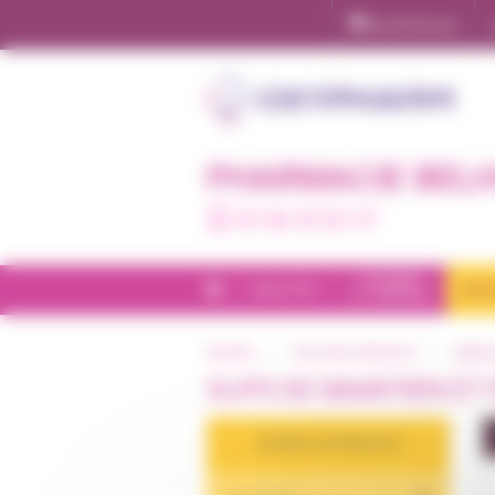
Panneau de gestion des cookies
Ma pharmacie
PHARMACIE BEL
05 56 05 02 47
CHAMBRE
BIEN-ÊTRE
INCO
ET CONFORT
ACCUEIL
TOUS NOS PRODUITS
CATAL
SLIPS DE MAINTIEN ET 
FILTRER LES PRODUITS