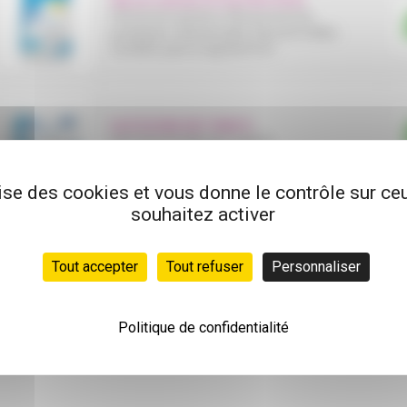
Permet de maintenir efficacement les
protections SupremLight, SupremForMen,
CLASSIC pad ou SupremForm
SLIP IDCARE NET PANTS
SLIP filet IDCARE NET PANTS
lise des cookies et vous donne le contrôle sur c
souhaitez activer
Tout accepter
Tout refuser
Personnaliser
Politique de confidentialité