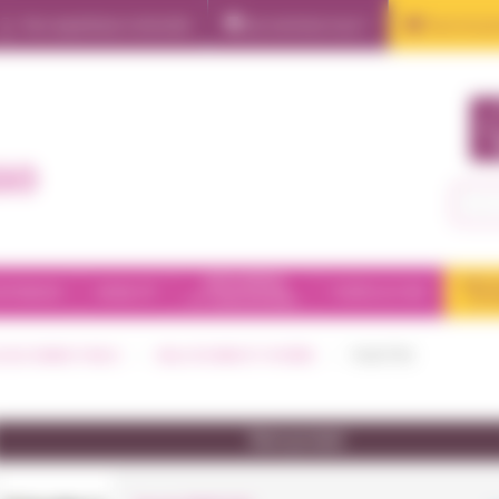
Nos expertises à domicile
Qui sommes nous ?
Tous nos pr
Insulinothérapie
Nutrition
GO
Oxygénothérapie
Perfusion
Apnée du sommeil
ORTHOPÉDIE
SALLE
NTINENCE
MOBILITÉ
PUÉRICULTURE
ET CHAUSSURES
ET 
Ventilation non invasive
OGUE GRAND PUBLIC
SALLE DE BAIN ET HYGIÈNE
TOILETTES
Nom produit