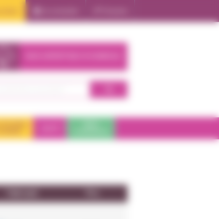
oduits
Se connecter
S'inscrire
NOS EXPERTISES À DOMICILE
 DE BAIN
PARA
SANTÉ
HYGIÈNE
PHARMACIE
Fabricant
Prix