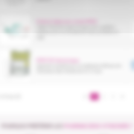
Embout tulipe pour urinal URSEC
Tulipe Féminine ergonomique avec système
Airpass pour un écoulement sans problème ni
fuite
PIPISTOP électronique
Appareil complet pour un traitement efficace de
l’énurésie chez l’enfant de 4 à 12 ans.
 à 10 sur 25
1
2
3
POURQUOI PRÉFÉRER LES
PHARMACIENS VITADOMÎA ?