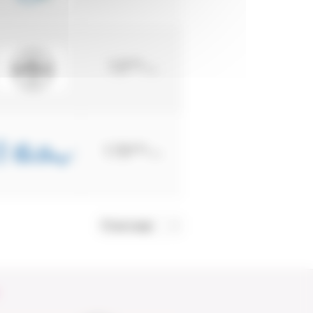
13
€35
TTC
170
€20
TTC