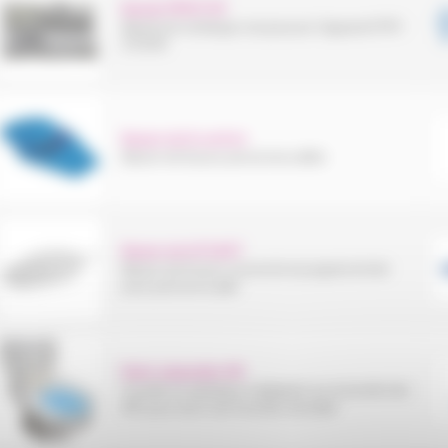
Bande PIPISTOP
Bande de rechange conçue pour l’appareil PIPI-
STOP®
Bassin de lit confort
Bassin de lit pour personnes alités
Bassin de lit PLAST
Bassin de lit avec couvercle et poignée droite
pour personne alité
Bidet adaptable WC
Cuvette en plastique s'adaptant sur la lunette des
WC pour avoir une fonction de bidet