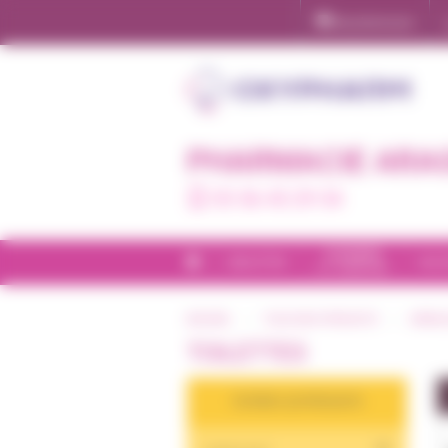
Panneau de gestion des cookies
Ma pharmacie
PHARMACIE ARA
05 56 45 29 54
CHAMBRE
BIEN-ÊTRE
INCO
ET CONFORT
ACCUEIL
TOUS NOS PRODUITS
CATAL
TOILETTES
FILTRER LES PRODUITS