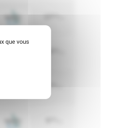
37
€75
TTC
eux que vous
56
€05
TTC
2
€90
TTC
9
€70
TTC