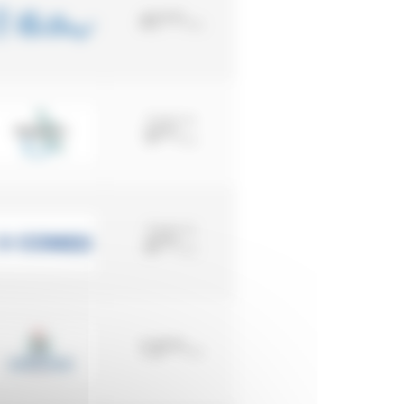
41
€25
TTC
À partir de
9
€95
TTC
À partir de
6
€90
TTC
13
€30
TTC