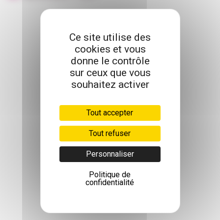
CHAMBRE
ET CONFORT
INCONTINENCE
Ce site utilise des
cookies et vous
donne le contrôle
MOBILITÉ
sur ceux que vous
souhaitez activer
ORTHOPÉDIE
ET CHAUSSURES
PUÉRICULTURE
Tout accepter
Tout refuser
SALLE DE BAIN
ET HYGIÈNE
Personnaliser
SANTÉ
Politique de
confidentialité
PARA
PHARMACIE