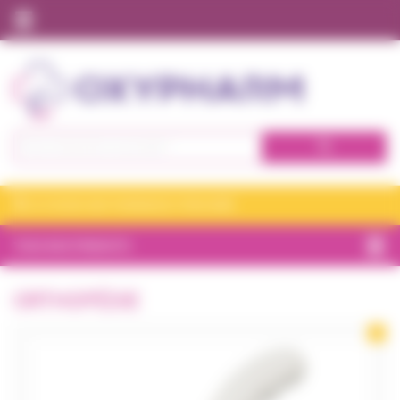
Panneau de gestion des cookies
Nos expertises à domicile
Qui sommes nous ?
Tous nos produits
Se connecter
JE CHOISIS MA PHARMACIE VITADOMÎA
S'inscrire
TOUS NOS PRODUITS
BIEN-ÊTRE
ORTHOPÉDIE
CHAMBRE
ET CONFORT
INCONTINENCE