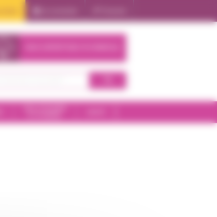
oduits
Se connecter
S'inscrire
NOS EXPERTISES À DOMICILE
SALLE DE BAIN
E
SANTÉ
ET HYGIÈNE