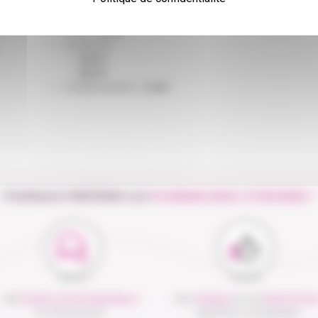
CARACTÉRISTIQUES
Forme :
Spray
Contenance :
200 ml
400 ml
Conditionnement :
L'unité
POURQUOI PRÉFÉRER LES
PHARMACIENS VITADOMÎA ?
UNE
ÉQUIPE DE PROFESSIONNELS
DES
CONSEILS
ET DES
PRESTATION
À VOTRE ÉCOUTE
ADAPTÉS À VOS BESOINS