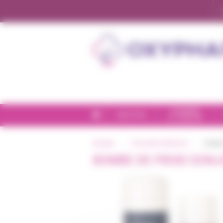
Panneau de gestion des cookies
CHAMBRE
BIEN-ÊTRE
ET CONFORT
ACCUEIL
TOUS NOS PRODUITS
BOMBE
BOMBE DE FROID DONJ