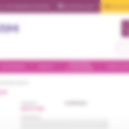
Nos expertises à domicile
Qui sommes nous ?
Tous nos pr
Insulinothérapie
Nutrition
Oxygénothérapie
Perfusion
ORTHOPÉDIE
INCONTINENCE
MOBILITÉ
PUÉRICULTUR
ET CHAUSSURES
Apnée du sommeil
 DE FROID DONJOY
Ventilation non invasive
OY
Catégorie
Cryothérapie
SÉLECTION
Contenance