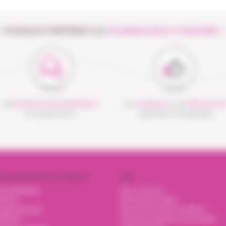
POURQUOI PRÉFÉRER LES
PHARMACIENS VITADOMÎA ?
UNE
ÉQUIPE DE PROFESSIONNELS
DES
CONSEILS
ET DES
PRESTATION
À VOTRE ÉCOUTE
ADAPTÉS À VOS BESOINS
OS EXPERTISES À DOMICILE
AIDE
nsulinothérapie
Nous contacter
trition
Mot de passe oublié
xygénothérapie
Renvoi de l'email de validation
erfusion
Urgences et pharmacies de garde