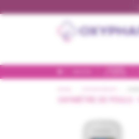
Panneau de gestion des cookies
CHAMBRE
BIEN-ÊTRE
ET CONFORT
ACCUEIL
TOUS NOS PRODUITS
OXYMÈ
OXYMÈTRE DE POULS -