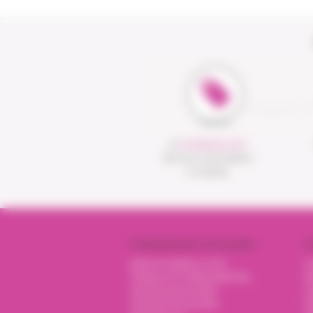
LE
CLICK&COLLECT
UNE SOLUTION SIMPLE
ET RAPIDE
PHARMACIENS VITADOMÎA ?
N
Mentions légales et CGU
I
Politique de confidentialité des
Nu
données personnelles
O
Données Personnelles
P