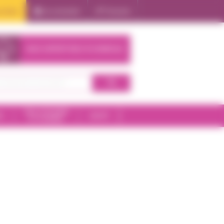
oduits
Se connecter
S'inscrire
NOS EXPERTISES À DOMICILE
SALLE DE BAIN
E
SANTÉ
ET HYGIÈNE