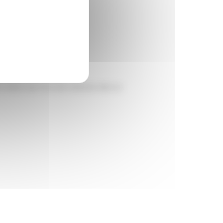
ents du coeur par minute.
en oxygène.
 les valeurs que vous avez obtenues dans un