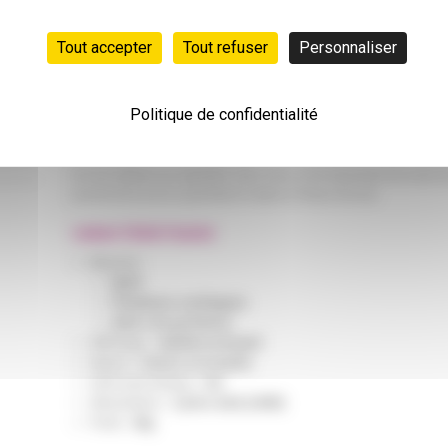
Resistant à la poussière
Tout accepter
Tout refuser
Personnaliser
Comment déchiffrer les résultats ?
Deux statistiques s'affichent sur l'écran de l'oxymètre :
Politique de confidentialité
La mention « PR », qui est la fréquence du pouls ou les battem
L’indicateur « SpO2 », l’abréviation utilisée pour la saturation 
Si vous utilisez un oxymètre chez vous, il est important de noter
journal de bord en spécifiant la date et l’heure du test.
CARACTÉRISTIQUES
Mesures :
SpO2
Pulsations cardiaques
Indice de perfusion
Affichage :
multidirectionnel
Alarme :
Sonore et visuelle
Arrêt automatique :
Oui
Alimentation :
2 piles AAA (LR03)
Poids :
36g