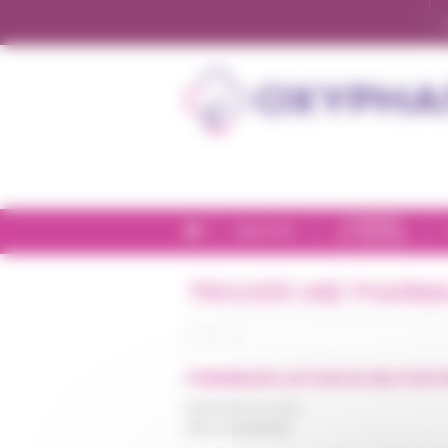
Panneau de gestion des cookies
CHAMBRE
BIEN-ÊTRE
ET CONFORT
TROUVER UNE PHARMA
PHARMACIES
AUTOUR DE
MA POSIT
Recherche en cours…
Merci de patienter.