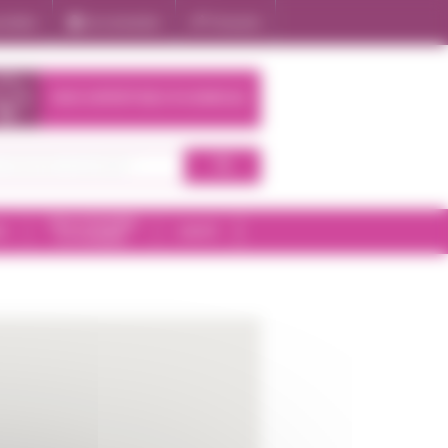
oduits
Se connecter
S'inscrire
NOS EXPERTISES À DOMICILE
SALLE DE BAIN
E
SANTÉ
ET HYGIÈNE