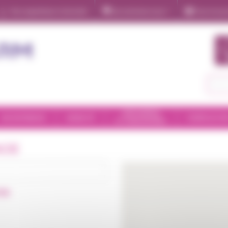
Nos expertises à domicile
Qui sommes nous ?
Tous nos pr
Insulinothérapie
Nutrition
Oxygénothérapie
Perfusion
ORTHOPÉDIE
INCONTINENCE
MOBILITÉ
PUÉRICULTUR
ET CHAUSSURES
Apnée du sommeil
CIE
Ventilation non invasive
ION