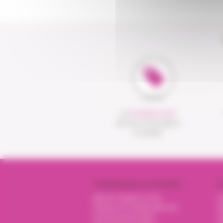
LE
CLICK&COLLECT
UNE SOLUTION SIMPLE
ET RAPIDE
PHARMACIENS VITADOMÎA ?
N
Mentions légales et CGU
I
Politique de confidentialité des
Nu
données personnelles
O