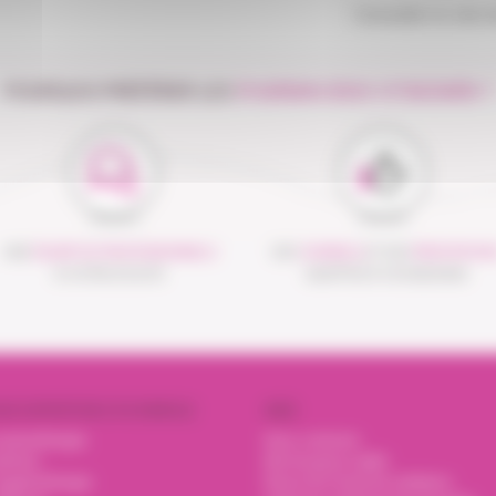
Consulter le site 
POURQUOI PRÉFÉRER LES
PHARMACIENS VITADOMÎA ?
UNE
ÉQUIPE DE PROFESSIONNELS
DES
CONSEILS
ET DES
PRESTATION
À VOTRE ÉCOUTE
ADAPTÉS À VOS BESOINS
OS EXPERTISES À DOMICILE
AIDE
nsulinothérapie
Nous contacter
trition
Mot de passe oublié
xygénothérapie
Renvoi de l'email de validation