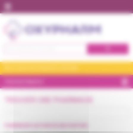
Panneau de gestion des cookies
Nos expertises à domicile
Qui sommes nous ?
Tous nos produits
Se connecter
JE CHOISIS MA PHARMACIE VITADOMÎA
S'inscrire
TOUS NOS PRODUITS
BIEN-ÊTRE
TROUVER UNE PHARMACIE
CHAMBRE
ET CONFORT
INCONTINENCE
PHARMACIES
AUTOUR DE
MA POSITION