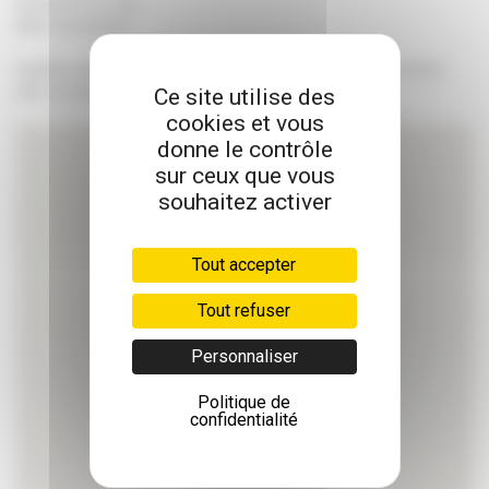
Recherche en cours…
Merci de patienter.
MOBILITÉ
Veuillez rechercher une pharmacie à l'aide d'un code postal et d'une
ORTHOPÉDIE
ET CHAUSSURES
ville, ou autorisez notre site à vous géolocaliser.
Ce site utilise des
cookies et vous
PUÉRICULTURE
donne le contrôle
sur ceux que vous
SALLE DE BAIN
ET HYGIÈNE
souhaitez activer
SANTÉ
Tout accepter
Tout refuser
Personnaliser
Politique de
confidentialité