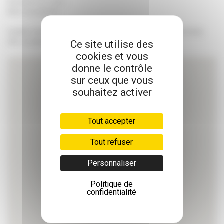
Recherche en cours…
Merci de patienter.
MOBILITÉ
Veuillez rechercher une pharmacie à l'aide d'un code postal et d'une
ORTHOPÉDIE
ET CHAUSSURES
ville, ou autorisez notre site à vous géolocaliser.
Ce site utilise des
cookies et vous
PUÉRICULTURE
donne le contrôle
sur ceux que vous
SALLE DE BAIN
ET HYGIÈNE
souhaitez activer
SANTÉ
Tout accepter
Tout refuser
Personnaliser
Politique de
confidentialité