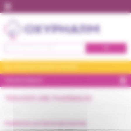
Panneau de gestion des cookies
Nos expertises à domicile
Qui sommes nous ?
Tous nos produits
Se connecter
JE CHOISIS MA PHARMACIE VITADOMÎA
S'inscrire
TOUS NOS PRODUITS
BIEN-ÊTRE
TROUVER UNE PHARMACIE
CHAMBRE
ET CONFORT
INCONTINENCE
PHARMACIES
AUTOUR DE
MA POSITION