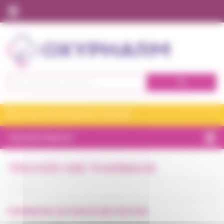
Panneau de gestion des cookies
Nos expertises à domicile
Qui sommes nous ?
Tous nos produits
Se connecter
JE CHOISIS MA PHARMACIE VITADOMÎA
S'inscrire
TOUS NOS PRODUITS
BIEN-ÊTRE
TROUVER UNE PHARMACIE
CHAMBRE
ET CONFORT
INCONTINENCE
PHARMACIES
AUTOUR DE
MA POSITION