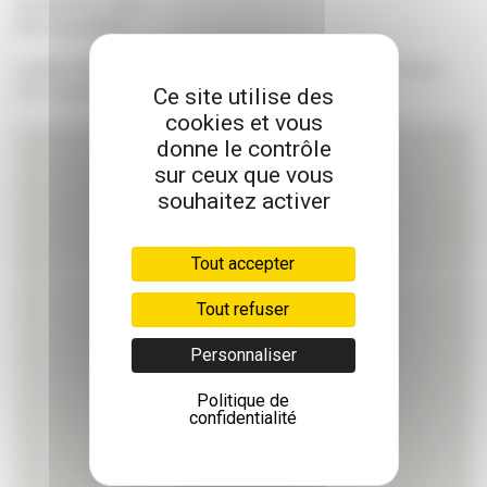
Recherche en cours…
Merci de patienter.
MOBILITÉ
Veuillez rechercher une pharmacie à l'aide d'un code postal et d'une
ORTHOPÉDIE
ET CHAUSSURES
ville, ou autorisez notre site à vous géolocaliser.
Ce site utilise des
cookies et vous
PUÉRICULTURE
donne le contrôle
sur ceux que vous
SALLE DE BAIN
ET HYGIÈNE
souhaitez activer
SANTÉ
Tout accepter
Tout refuser
Personnaliser
Politique de
confidentialité