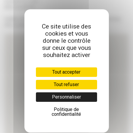
Recherche en cours…
Merci de patienter.
MOBILITÉ
Veuillez rechercher une pharmacie à l'aide d'un code postal et d'une
ORTHOPÉDIE
ET CHAUSSURES
ville, ou autorisez notre site à vous géolocaliser.
Ce site utilise des
cookies et vous
PUÉRICULTURE
donne le contrôle
sur ceux que vous
SALLE DE BAIN
ET HYGIÈNE
souhaitez activer
SANTÉ
Tout accepter
Tout refuser
Personnaliser
Politique de
confidentialité