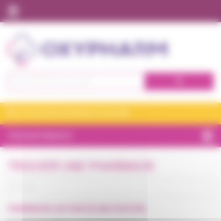
Panneau de gestion des cookies
Nos expertises à domicile
Qui sommes nous ?
Tous nos produits
Se connecter
JE CHOISIS MA PHARMACIE VITADOMÎA
S'inscrire
TOUS NOS PRODUITS
BIEN-ÊTRE
TROUVER UNE PHARMACIE
CHAMBRE
ET CONFORT
INCONTINENCE
PHARMACIES
AUTOUR DE
MA POSITION